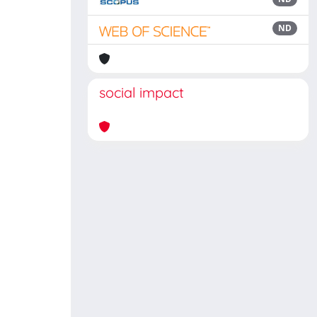
ND
social impact