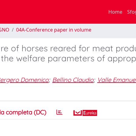
Home
Sfo
EGNO
04A-Conference paper in volume
are of horses reared for meat prod
 the welfare parameters of approp
ergero Domenico
;
Bellino Claudio
;
Valle Emanue
a completa (DC)