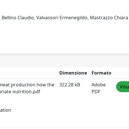
Bellino Claudio, Valvassori Ermenegildo, Mastrazzo Chiara
Dimensione
Formato
r meat production how the
322.28 kB
Adobe
Visu
riate nutrition.pdf
PDF
tation