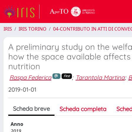
IRIS
IRIS TORINO
04-CONTRIBUTO IN ATTI DI CONV
A preliminary study on the welf
how the space available affects
nutrition
Raspa Federica
;
Tarantola Martina
;
B
First
2019-01-01
Scheda breve
Scheda completa
Sched
Anno
2019