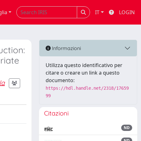
glia
IT
LOGIN
uction:
Informazioni
riate
Utilizza questo identificativo per
citare o creare un link a questo
documento:
la
https://hdl.handle.net/2318/17659
99
Citazioni
ND
ND