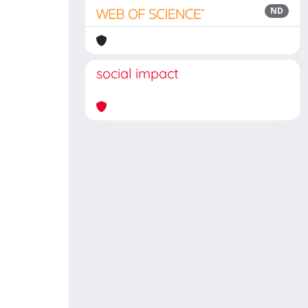
ND
social impact