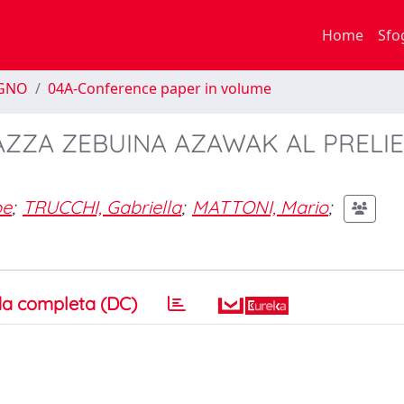
Home
Sfo
EGNO
04A-Conference paper in volume
AZZA ZEBUINA AZAWAK AL PRELIE
pe
;
TRUCCHI, Gabriella
;
MATTONI, Mario
;
a completa (DC)