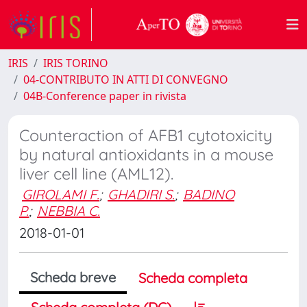
IRIS
IRIS TORINO
04-CONTRIBUTO IN ATTI DI CONVEGNO
04B-Conference paper in rivista
Counteraction of AFB1 cytotoxicity
by natural antioxidants in a mouse
liver cell line (AML12).
GIROLAMI F.
;
GHADIRI S.
;
BADINO
P.
;
NEBBIA C.
2018-01-01
Scheda breve
Scheda completa