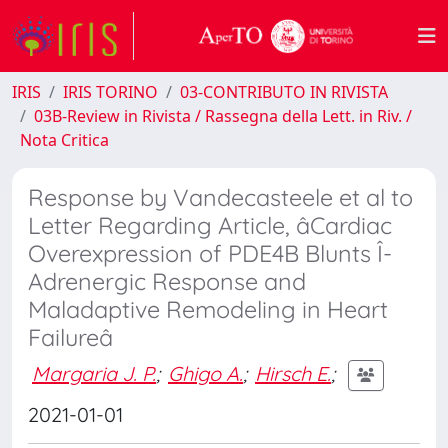
IRIS
IRIS TORINO
03-CONTRIBUTO IN RIVISTA
03B-Review in Rivista / Rassegna della Lett. in Riv. /
Nota Critica
Response by Vandecasteele et al to
Letter Regarding Article, âCardiac
Overexpression of PDE4B Blunts Î-
Adrenergic Response and
Maladaptive Remodeling in Heart
Failureâ
Margaria J. P.
;
Ghigo A.
;
Hirsch E.
;
2021-01-01