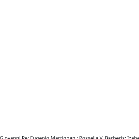
Giovanni Re; Eugenio Martignani; Rossella V. Barberis; Izabe