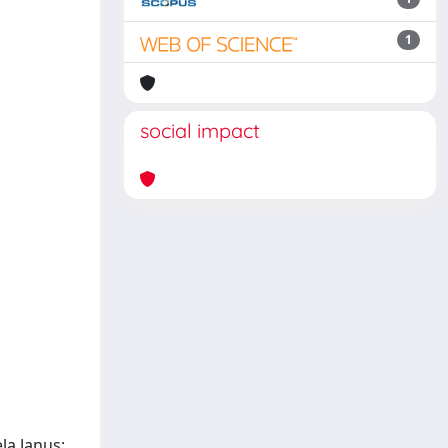
1
social impact
la Janus;