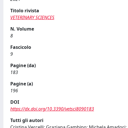
Titolo rivista
VETERINARY SCIENCES
N. Volume
8
Fascicolo
9
Pagine (da)
183
Pagine (a)
196
DOI
https://dx.doi.org/10.3390/vetsci8090183
Tutti gli autori
Cristina Vercelli; Graziana Gambino; Michela Amadori; 