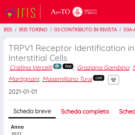
IRIS
IRIS TORINO
03-CONTRIBUTO IN RIVISTA
03A-A
TRPV1 Receptor Identification in
Interstitial Cells
Cristina Vercelli
;
Graziana Gambino
;
First
Martignani
;
Massimiliano Tursi
Last
2021-01-01
Scheda breve
Scheda completa
Sched
Anno
2021