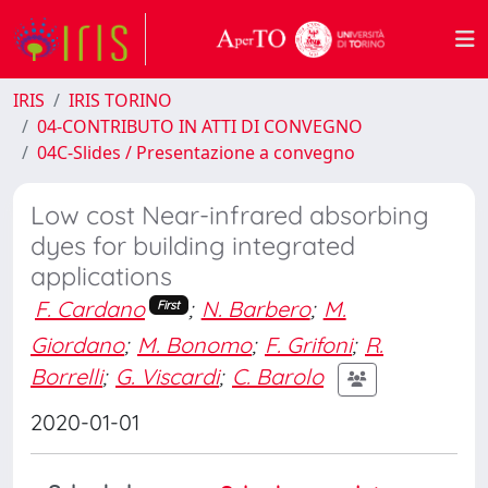
IRIS
IRIS TORINO
04-CONTRIBUTO IN ATTI DI CONVEGNO
04C-Slides / Presentazione a convegno
Low cost Near-infrared absorbing
dyes for building integrated
applications
F. Cardano
;
N. Barbero
;
M.
First
Giordano
;
M. Bonomo
;
F. Grifoni
;
R.
Borrelli
;
G. Viscardi
;
C. Barolo
2020-01-01