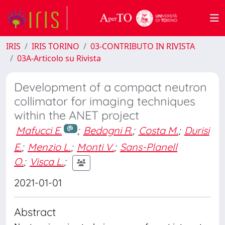
IRIS
IRIS TORINO
03-CONTRIBUTO IN RIVISTA
03A-Articolo su Rivista
Development of a compact neutron
collimator for imaging techniques
within the ANET project
Mafucci E.
;
Bedogni R.
;
Costa M.
;
Durisi
E.
;
Menzio L.
;
Monti V.
;
Sans-Planell
O.
;
Visca L.
;
2021-01-01
Abstract