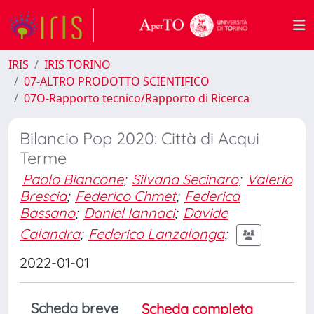
IRIS
IRIS TORINO
07-ALTRO PRODOTTO SCIENTIFICO
07O-Rapporto tecnico/Rapporto di Ricerca
Bilancio Pop 2020: Città di Acqui
Terme
Paolo Biancone
;
Silvana Secinaro
;
Valerio
Brescia
;
Federico Chmet
;
Federica
Bassano
;
Daniel Iannaci
;
Davide
Calandra
;
Federico Lanzalonga
;
2022-01-01
Scheda breve
Scheda completa