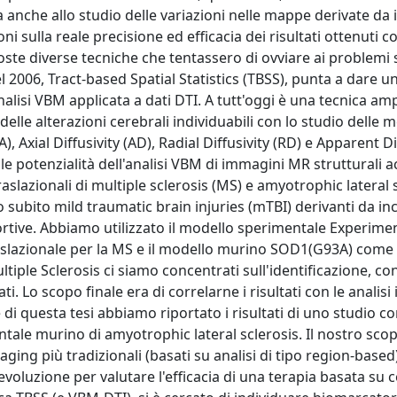
 anche allo studio delle variazioni nelle mappe derivate da
i sulla reale precisione ed efficacia dei risultati ottenuti con
oste diverse tecniche che tentassero di ovviare ai problemi s
el 2006, Tract-based Spatial Statistics (TBSS), punta a dare u
'analisi VBM applicata a dati DTI. A tutt'oggi è una tecnica 
 delle alterazioni cerebrali individuabili con lo studio delle 
, Axial Diffusivity (AD), Radial Diffusivity (RD) e Apparent D
e potenzialità dell'analisi VBM di immagini MR strutturali ac
raslazionali di multiple sclerosis (MS) e amyotrophic lateral 
o subito mild traumatic brain injuries (mTBI) derivanti da in
portive. Abbiamo utilizzato il modello sperimentale Experime
slazionale per la MS e il modello murino SOD1(G93A) come
tiple Sclerosis ci siamo concentrati sull'identificazione, co
ti. Lo scopo finale era di correlarne i risultati con le analisi
 di questa tesi abbiamo riportato i risultati di uno studio c
tale murino di amyotrophic lateral sclerosis. Il nostro scop
aging più tradizionali (basati su analisi di tipo region-based)
evoluzione per valutare l'efficacia di una terapia basata su c