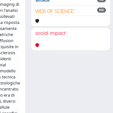
 imaging di
 l'analisi
ND
ollevati
na risposta
ampiamente
social impact
metriche
iffusion
quisite in
sclerosis
cidenti
ntal
 modello
n tecnica
 istologiche
oncentrato
o era di
, diversi
ellule