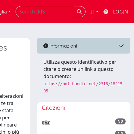
glia
IT
LOGIN
es
Informazioni
Utilizza questo identificativo per
citare o creare un link a questo
documento:
https://hdl.handle.net/2318/18415
95
alterazioni
nze tra
Citazioni
è stata
a per
ND
olineare
ini o più
ND