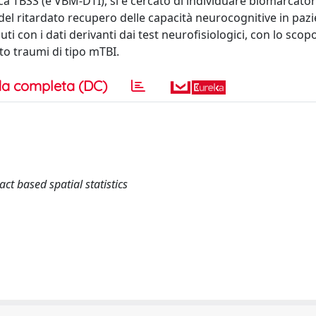
ica TBSS (e VBM-DTI), si è cercato di individuare biomarcatori
 del ritardato recupero delle capacità neurocognitive in pazi
nuti con i dati derivanti dai test neurofisiologici, con lo scop
to traumi di tipo mTBI.
a completa (DC)
t based spatial statistics