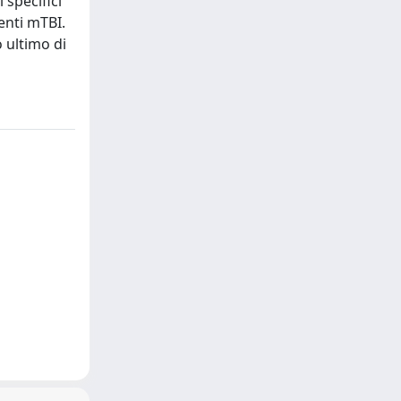
 specifici
enti mTBI.
o ultimo di