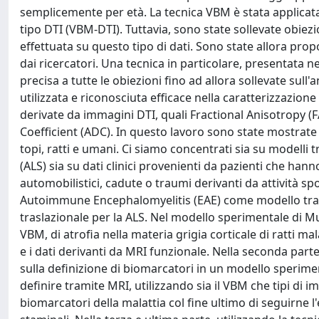
semplicemente per età. La tecnica VBM è stata applicata
tipo DTI (VBM-DTI). Tuttavia, sono state sollevate obiezion
effettuata su questo tipo di dati. Sono state allora prop
dai ricercatori. Una tecnica in particolare, presentata n
precisa a tutte le obiezioni fino ad allora sollevate sull
utilizzata e riconosciuta efficace nella caratterizzazione
derivate da immagini DTI, quali Fractional Anisotropy (FA)
Coefficient (ADC). In questo lavoro sono state mostrate l
topi, ratti e umani. Ci siamo concentrati sia su modelli t
(ALS) sia su dati clinici provenienti da pazienti che hann
automobilistici, cadute o traumi derivanti da attività s
Autoimmune Encephalomyelitis (EAE) come modello tra
traslazionale per la ALS. Nel modello sperimentale di Mul
VBM, di atrofia nella materia grigia corticale di ratti mala
e i dati derivanti da MRI funzionale. Nella seconda parte
sulla definizione di biomarcatori in un modello sperimen
definire tramite MRI, utilizzando sia il VBM che tipi di im
biomarcatori della malattia col fine ultimo di seguirne l'