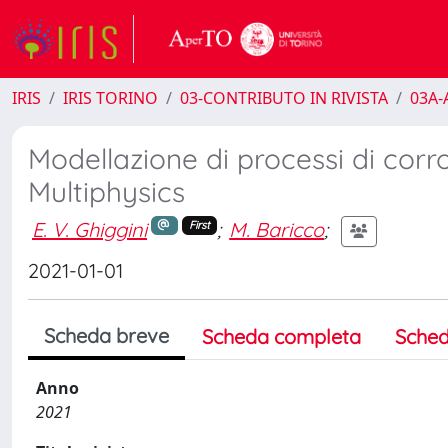
IRIS
IRIS TORINO
03-CONTRIBUTO IN RIVISTA
03A-A
Modellazione di processi di cor
Multiphysics
E. V. Ghiggini
;
M. Baricco
;
First
2021-01-01
Scheda breve
Scheda completa
Sched
Anno
2021