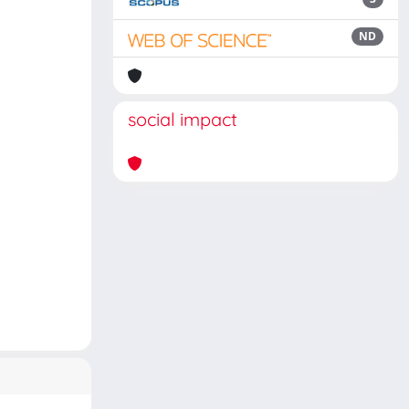
ND
social impact