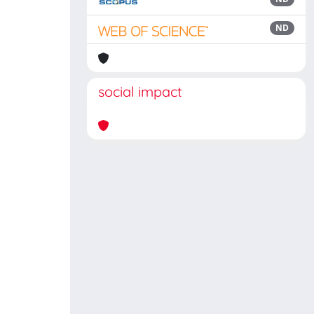
ND
social impact