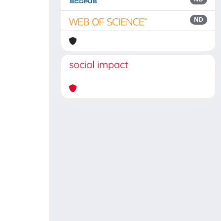
ND
social impact