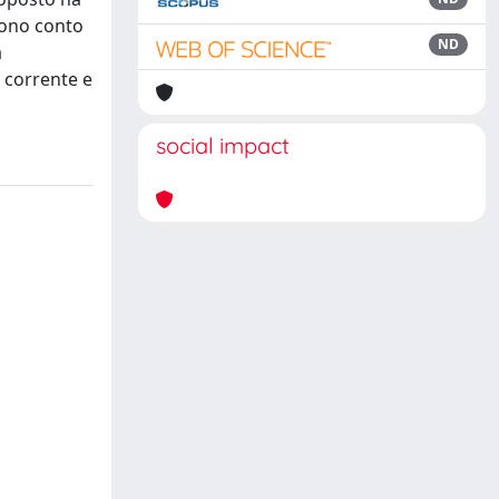
gono conto
ND
a
 corrente e
social impact