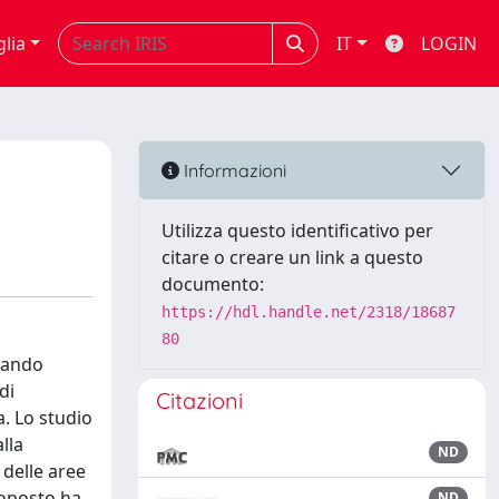
glia
IT
LOGIN
Informazioni
Utilizza questo identificativo per
citare o creare un link a questo
documento:
https://hdl.handle.net/2318/18687
80
omando
di
Citazioni
a. Lo studio
lla
ND
 delle aree
roposto ha
ND