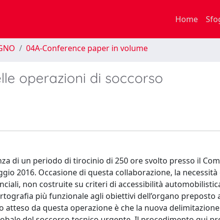
Home
Sfo
EGNO
04A-Conference paper in volume
elle operazioni di soccorso
enza di un periodo di tirocinio di 250 ore svolto presso il C
maggio 2016. Occasione di questa collaborazione, la necessità 
iali, non costruite su criteri di accessibilità automobilistic
artografia più funzionale agli obiettivi dell’organo preposto a
tato atteso da questa operazione è che la nuova delimitazione
globale del soccorso tecnico urgente. Il procedimento qui p