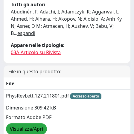
Tutti gli autori
Abudinén, F; Adachi, I; Adamczyk, K; Aggarwal, L;
Ahmed, H; Aihara, H; Akopov, N; Aloisio, A; Anh Ky,
N; Asner, D M; Atmacan, H; Aushev, V; Babu, V;
B
...
espandi
Appare nelle tipologie:
03A-Articolo su Rivista
File in questo prodotto:
File
PhysRevLett.127.211801.pdf
Accesso aperto
Dimensione 309.42 kB
Formato Adobe PDF
Visualizza/Apri