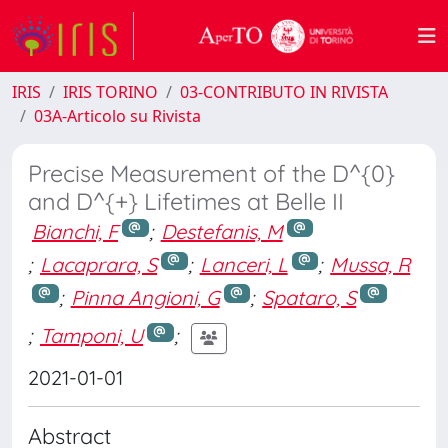
IRIS
IRIS TORINO
03-CONTRIBUTO IN RIVISTA
03A-Articolo su Rivista
Precise Measurement of the D^{0}
and D^{+} Lifetimes at Belle II
Bianchi, F
;
Destefanis, M
;
Lacaprara, S
;
Lanceri, L
;
Mussa, R
;
Pinna Angioni, G
;
Spataro, S
;
Tamponi, U
;
2021-01-01
Abstract