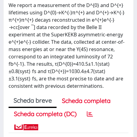
We report a measurement of the D^{0} and D^{+}
lifetimes using D^{0}→K^{-}π^{+} and D^{+}→K^{-}
π^{+}π^{+} decays reconstructed in e^{+}e^{-}
→cc[over ¯] data recorded by the Belle II
experiment at the SuperKEKB asymmetric-energy
e^{+}e^{-} collider. The data, collected at center-of-
mass energies at or near the ϒ(4S) resonance,
correspond to an integrated luminosity of 72
fb^{-1}. The results, τ(D^{0})=410.5±1.1(stat)
±0.8(syst) fs and τ(D^{+})=1030.4±4.7(stat)
±3.1(syst) fs, are the most precise to date and are
consistent with previous determinations.
Scheda breve
Scheda completa
Scheda completa (DC)