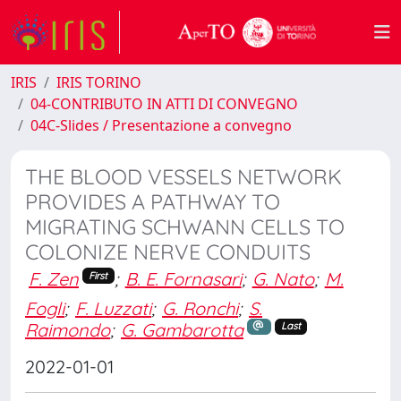
IRIS
IRIS TORINO
04-CONTRIBUTO IN ATTI DI CONVEGNO
04C-Slides / Presentazione a convegno
THE BLOOD VESSELS NETWORK
PROVIDES A PATHWAY TO
MIGRATING SCHWANN CELLS TO
COLONIZE NERVE CONDUITS
F. Zen
;
B. E. Fornasari
;
G. Nato
;
M.
First
Fogli
;
F. Luzzati
;
G. Ronchi
;
S.
Raimondo
;
G. Gambarotta
Last
2022-01-01