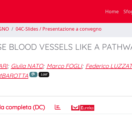
Home
Sfo
EGNO
04C-Slides / Presentazione a convegno
E BLOOD VESSELS LIKE A PATHW
ARI
;
Giulia NATO
;
Marco FOGLI
;
Federico LUZZAT
MBAROTTA
Last
a completa (DC)