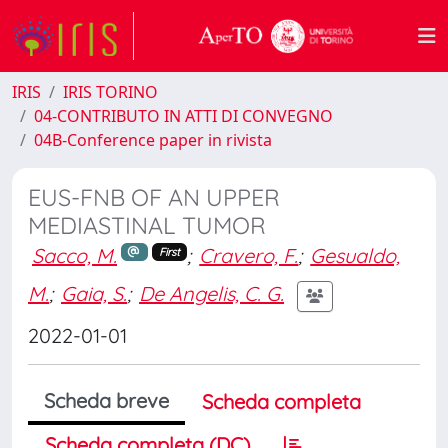
IRIS
IRIS TORINO
04-CONTRIBUTO IN ATTI DI CONVEGNO
04B-Conference paper in rivista
EUS-FNB OF AN UPPER
MEDIASTINAL TUMOR
Sacco, M.
;
Cravero, F.
;
Gesualdo,
First
M.
;
Gaia, S.
;
De Angelis, C. G.
2022-01-01
Scheda breve
Scheda completa
Scheda completa (DC)