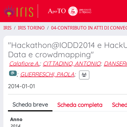
IRIS
IRIS TORINO
04-CONTRIBUTO IN ATTI DI CONV
"Hackathon@IODD2014 e HackUni
Data e crowdmapping"
Calafiore A.
;
CITTADINO, ANTONIO
;
DANSERO
;
GUERRESCHI, PAOLA
;
2014-01-01
Scheda breve
Scheda completa
Sched
Anno
2014