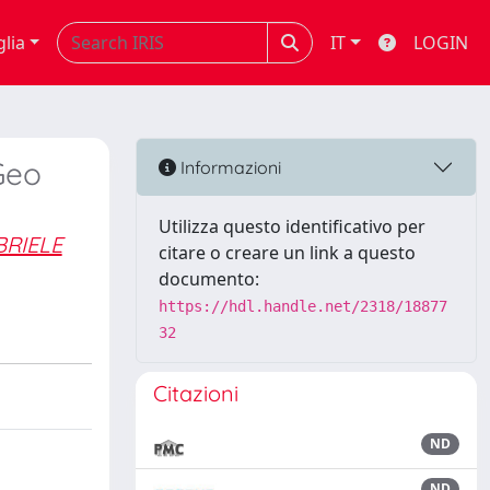
glia
IT
LOGIN
Geo
Informazioni
Utilizza questo identificativo per
RIELE
citare o creare un link a questo
documento:
https://hdl.handle.net/2318/18877
32
Citazioni
ND
ND