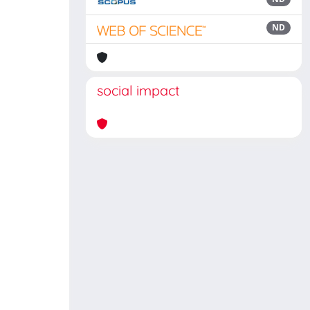
ND
social impact