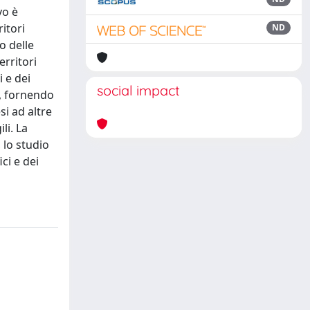
vo è
ritori
ND
o delle
erritori
 e dei
social impact
o, fornendo
si ad altre
li. La
 lo studio
ci e dei