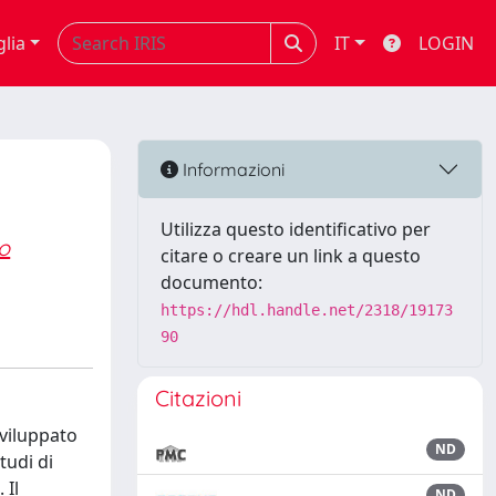
glia
IT
LOGIN
Informazioni
Utilizza questo identificativo per
o
citare o creare un link a questo
documento:
https://hdl.handle.net/2318/19173
90
Citazioni
sviluppato
ND
tudi di
 Il
ND