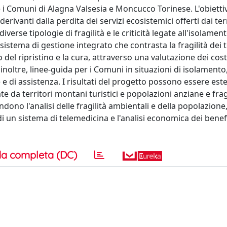
e i Comuni di Alagna Valsesia e Moncucco Torinese. L'obietti
erivanti dalla perdita dei servizi ecosistemici offerti dai ter
erse tipologie di fragilità e le criticità legate all'isolament
n sistema di gestione integrato che contrasta la fragilità dei t
l ripristino e la cura, attraverso una valutazione dei costi
 inoltre, linee-guida per i Comuni in situazioni di isolament
e e di assistenza. I risultati del progetto possono essere este
ate da territori montani turistici e popolazioni anziane e fragi
ono l'analisi delle fragilità ambientali e della popolazione,
di un sistema di telemedicina e l'analisi economica dei benefi
a completa (DC)