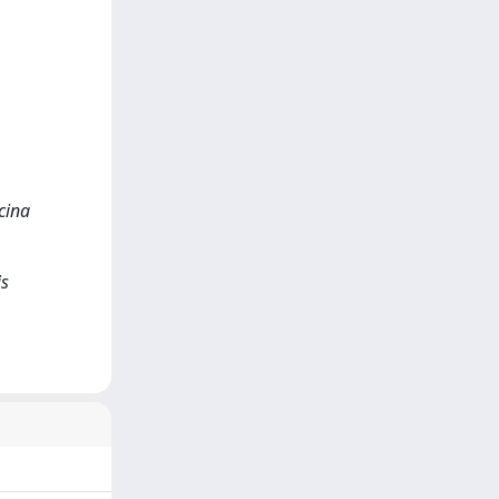
icina
is