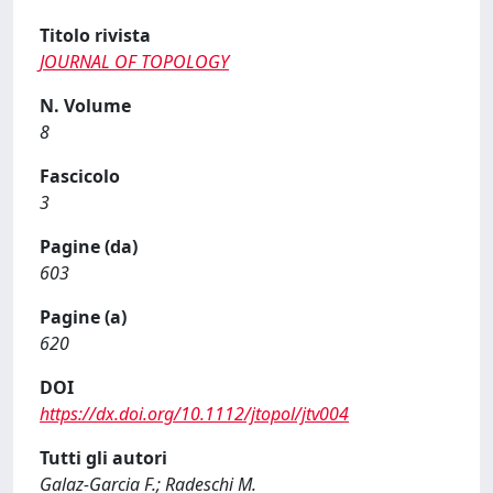
Titolo rivista
JOURNAL OF TOPOLOGY
N. Volume
8
Fascicolo
3
Pagine (da)
603
Pagine (a)
620
DOI
https://dx.doi.org/10.1112/jtopol/jtv004
Tutti gli autori
Galaz-Garcia F.; Radeschi M.