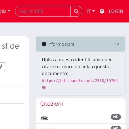
glia
IT
LOGIN
 sfide
Informazioni
Utilizza questo identificativo per
citare o creare un link a questo
documento:
https://hdl.handle.net/2318/19784
90
Citazioni
ND
ND