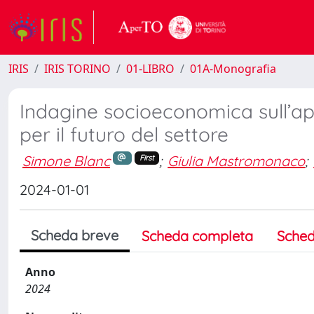
IRIS
IRIS TORINO
01-LIBRO
01A-Monografia
Indagine socioeconomica sull’api
per il futuro del settore
Simone Blanc
;
Giulia Mastromonaco
;
First
2024-01-01
Scheda breve
Scheda completa
Sched
Anno
2024