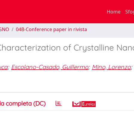
Home
Sfo
EGNO
04B-Conference paper in rivista
aracterization of Crystalline Nano
uca
;
Escolano-Casado, Guillermo
;
Mino, Lorenzo
;
a completa (DC)