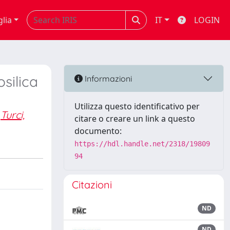
glia
IT
LOGIN
silica
Informazioni
Utilizza questo identificativo per
Turci,
citare o creare un link a questo
documento:
https://hdl.handle.net/2318/19809
94
Citazioni
ND
ND