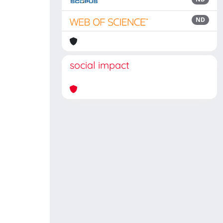
ND
social impact