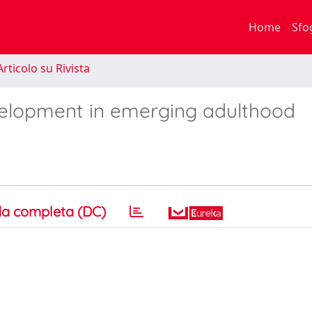
Home
Sfo
rticolo su Rivista
elopment in emerging adulthood
a completa (DC)