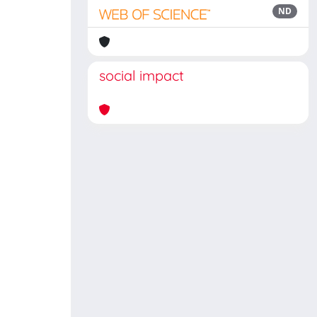
ND
social impact