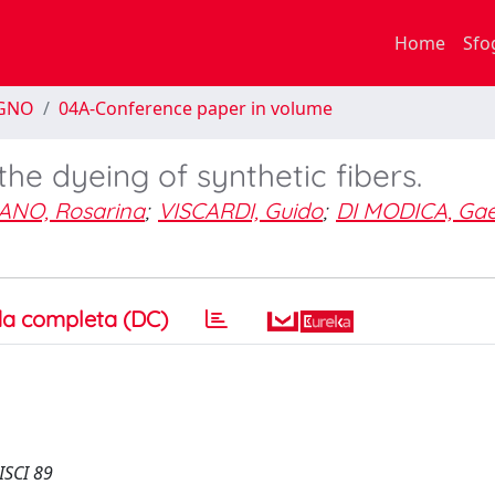
Home
Sfo
EGNO
04A-Conference paper in volume
he dyeing of synthetic fibers.
NO, Rosarina
;
VISCARDI, Guido
;
DI MODICA, Ga
a completa (DC)
ISCI 89