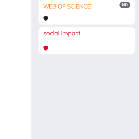
ND
social impact