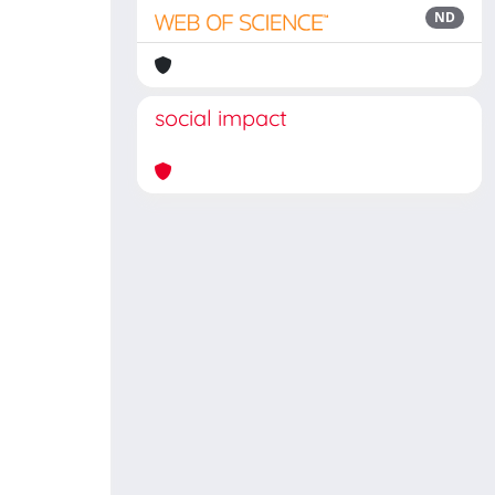
ND
social impact