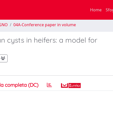
Home
Sfo
EGNO
04A-Conference paper in volume
n cysts in heifers: a model for
a completa (DC)