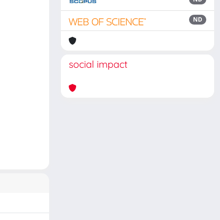
ND
social impact