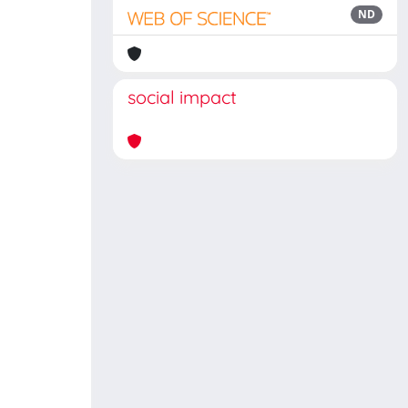
ND
social impact