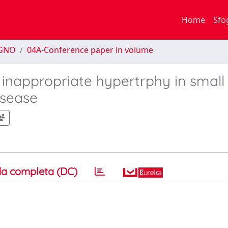
Home
Sfo
EGNO
04A-Conference paper in volume
 inappropriate hypertrphy in small
isease
a completa (DC)