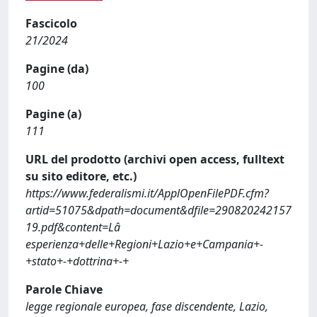
Fascicolo
21/2024
Pagine (da)
100
Pagine (a)
111
URL del prodotto (archivi open access, fulltext
su sito editore, etc.)
https://www.federalismi.it/ApplOpenFilePDF.cfm?
artid=51075&dpath=document&dfile=290820242157
19.pdf&content=Lâ
esperienza+delle+Regioni+Lazio+e+Campania+-
+stato+-+dottrina+-+
Parole Chiave
legge regionale europea, fase discendente, Lazio,