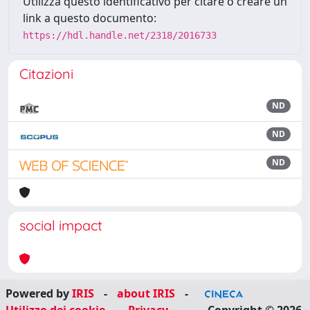
Utilizza questo identificativo per citare o creare un
link a questo documento:
https://hdl.handle.net/2318/2016733
Citazioni
ND
ND
ND
social impact
Powered by
IRIS
-
about IRIS
-