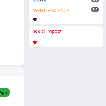
ND
social impact
/Apri