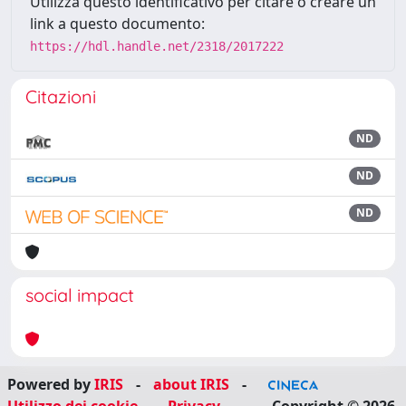
Utilizza questo identificativo per citare o creare un
link a questo documento:
https://hdl.handle.net/2318/2017222
Citazioni
ND
ND
ND
social impact
Powered by
IRIS
-
about IRIS
-