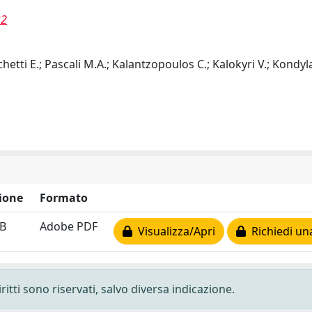
32
hetti E.; Pascali M.A.; Kalantzopoulos C.; Kalokyri V.; Kondyla
ione
Formato
kB
Adobe PDF
Visualizza/Apri
Richiedi un
ritti sono riservati, salvo diversa indicazione.