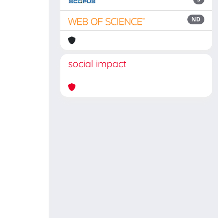
ND
social impact