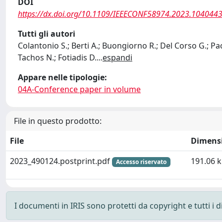
DOI
https://dx.doi.org/10.1109/IEEECONF58974.2023.104044
Tutti gli autori
Colantonio S.; Berti A.; Buongiorno R.; Del Corso G.; Pac
Tachos N.; Fotiadis D.
...
espandi
Appare nelle tipologie:
04A-Conference paper in volume
File in questo prodotto:
File
Dimens
2023_490124.postprint.pdf
191.06 
Accesso riservato
I documenti in IRIS sono protetti da copyright e tutti i di