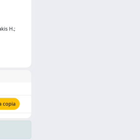
kis H.;
a copia