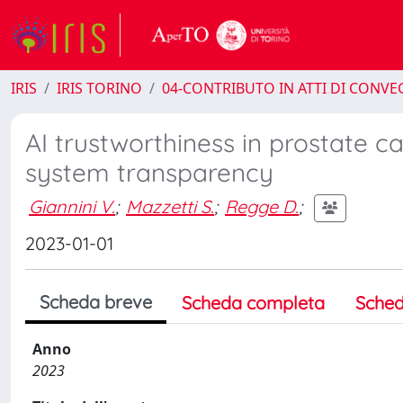
IRIS
IRIS TORINO
04-CONTRIBUTO IN ATTI DI CONV
AI trustworthiness in prostate c
system transparency
Giannini V.
;
Mazzetti S.
;
Regge D.
;
2023-01-01
Scheda breve
Scheda completa
Sched
Anno
2023