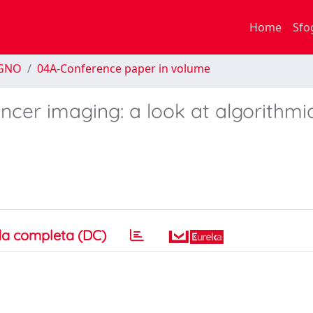
Home
Sfo
EGNO
04A-Conference paper in volume
ancer imaging: a look at algorithmi
a completa (DC)