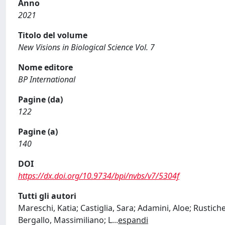
Anno
2021
Titolo del volume
New Visions in Biological Science Vol. 7
Nome editore
BP International
Pagine (da)
122
Pagine (a)
140
DOI
https://dx.doi.org/10.9734/bpi/nvbs/v7/5304f
Tutti gli autori
Mareschi, Katia; Castiglia, Sara; Adamini, Aloe; Rustich
Bergallo, Massimiliano; L
...
espandi