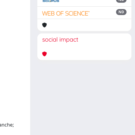
ND
social impact
Banche;