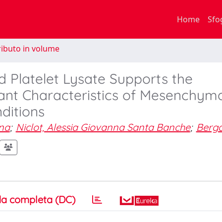
Home
Sfo
ibuto in volume
d Platelet Lysate Supports the
nt Characteristics of Mesenchyma
ditions
ena
;
Niclot, Alessia Giovanna Santa Banche
;
Berga
a completa (DC)