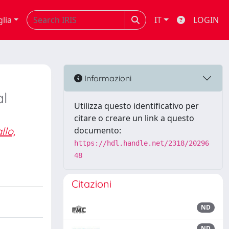
glia
IT
LOGIN
Informazioni
l
Utilizza questo identificativo per
citare o creare un link a questo
llo,
documento:
https://hdl.handle.net/2318/20296
48
Citazioni
ND
ND