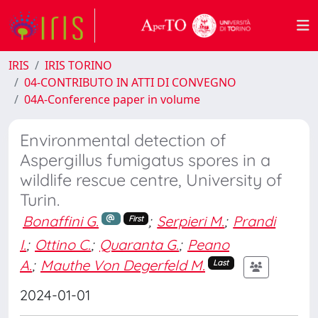
IRIS
IRIS TORINO
04-CONTRIBUTO IN ATTI DI CONVEGNO
04A-Conference paper in volume
Environmental detection of
Aspergillus fumigatus spores in a
wildlife rescue centre, University of
Turin.
Bonaffini G.
;
Serpieri M.
;
Prandi
First
I.
;
Ottino C.
;
Quaranta G.
;
Peano
A.
;
Mauthe Von Degerfeld M.
Last
2024-01-01