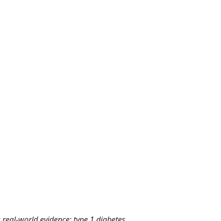
 real‐world evidence; type 1 diabetes