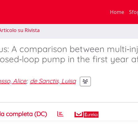
Home
Sfo
rticolo su Rivista
tus: A comparison between multi‐in
sed‐loop pump in the first year a
sso, Alice
;
de Sanctis, Luisa
a completa (DC)