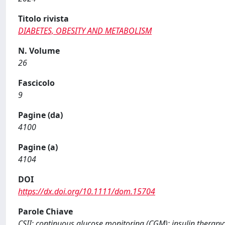
Titolo rivista
DIABETES, OBESITY AND METABOLISM
N. Volume
26
Fascicolo
9
Pagine (da)
4100
Pagine (a)
4104
DOI
https://dx.doi.org/10.1111/dom.15704
Parole Chiave
CSII; continuous glucose monitoring (CGM); insulin therapy;