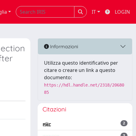
glia
IT
LOGIN
jection
Informazioni
fter
Utilizza questo identificativo per
citare o creare un link a questo
documento:
https://hdl.handle.net/2318/20680
85
Citazioni
2
3