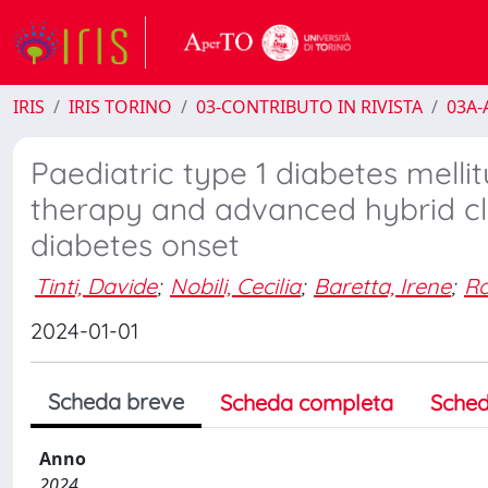
IRIS
IRIS TORINO
03-CONTRIBUTO IN RIVISTA
03A-A
Paediatric type 1 diabetes melli
therapy and advanced hybrid clo
diabetes onset
Tinti, Davide
;
Nobili, Cecilia
;
Baretta, Irene
;
Ro
2024-01-01
Scheda breve
Scheda completa
Sched
Anno
2024