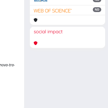
ND
social impact
enova-tra-