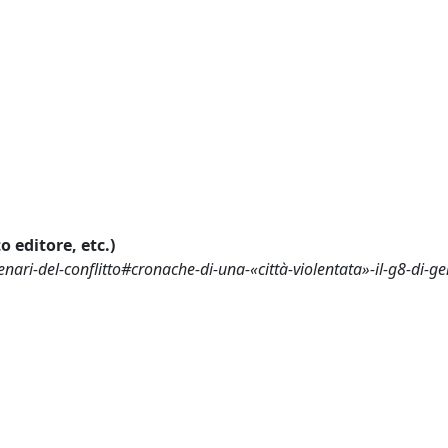
o editore, etc.)
cenari-del-conflitto#cronache-di-una-«città-violentata»-il-g8-di-g