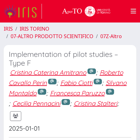
IRIS
IRIS TORINO
07-ALTRO PRODOTTO SCIENTIFICO
07Z-Altro
Implementation of pilot studies –
Type F
Cristina Caterina Amitrano
;
Roberto
Cavallo Perin
;
Fabio Ciotti
;
Silvano
Montaldo
;
Francesca Paruzzo
;
Cecilia Pennacini
;
Cristina Stalteri
;
2025-01-01