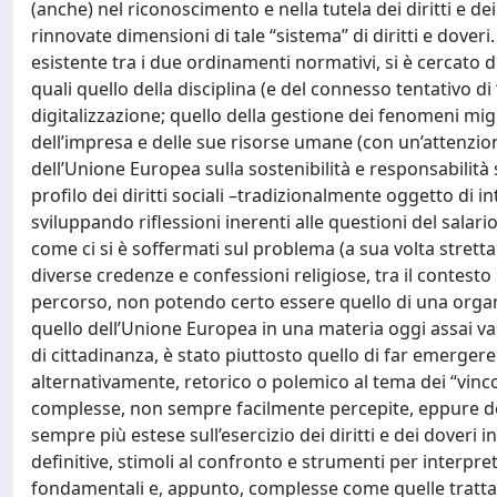
(anche) nel riconoscimento e nella tutela dei diritti e de
rinnovate dimensioni di tale “sistema” di diritti e doveri
esistente tra i due ordinamenti normativi, si è cercato d
quali quello della disciplina (e del connesso tentativo di “
digitalizzazione; quello della gestione dei fenomeni migr
dell’impresa e delle sue risorse umane (con un’attenzione
dell’Unione Europea sulla sostenibilità e responsabilità 
profilo dei diritti sociali –tradizionalmente oggetto di i
sviluppando riflessioni inerenti alle questioni del salario
come ci si è soffermati sul problema (a sua volta strettam
diverse credenze e confessioni religiose, tra il contesto
percorso, non potendo certo essere quello di una organi
quello dell’Unione Europea in una materia oggi assai vas
di cittadinanza, è stato piuttosto quello di far emergere 
alternativamente, retorico o polemico al tema dei “vinco
complesse, non sempre facilmente percepite, eppure des
sempre più estese sull’esercizio dei diritti e dei doveri 
definitive, stimoli al confronto e strumenti per interpr
fondamentali e, appunto, complesse come quelle tratta