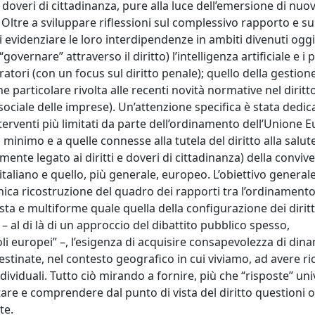
i doveri di cittadinanza, pure alla luce dell’emersione di nuo
. Oltre a sviluppare riflessioni sul complessivo rapporto e su
i evidenziare le loro interdipendenze in ambiti divenuti oggi
governare” attraverso il diritto) l’intelligenza artificiale e i 
atori (con un focus sul diritto penale); quello della gestion
 particolare rivolta alle recenti novità normative nel diritt
sociale delle imprese). Un’attenzione specifica è stata dedica
nterventi più limitati da parte dell’ordinamento dell’Unione 
 minimo e a quelle connesse alla tutela del diritto alla salut
ente legato ai diritti e doveri di cittadinanza) della convive
 italiano e quello, più generale, europeo. L’obiettivo general
ca ricostruzione del quadro dei rapporti tra l’ordinamento 
ta e multiforme quale quella della configurazione dei diritt
– al di là di un approccio del dibattito pubblico spesso,
li europei” –, l’esigenza di acquisire consapevolezza di din
tinate, nel contesto geografico in cui viviamo, ad avere ri
individuali. Tutto ciò mirando a fornire, più che “risposte” un
etare e comprendere dal punto di vista del diritto questioni 
te.