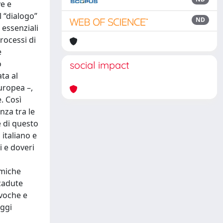
ve e
l “dialogo”
ND
 essenziali
processi di
e
o
social impact
ta al
Europea –,
e. Così
nza tra le
e di questo
italiano e
i e doveri
amiche
cadute
ivoche e
oggi