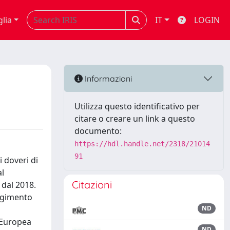
glia
IT
LOGIN
Informazioni
Utilizza questo identificativo per
citare o creare un link a questo
documento:
https://hdl.handle.net/2318/21014
91
i doveri di
al
Citazioni
 dal 2018.
olgimento
ND
e Europea
ND