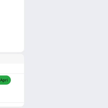
/Apri