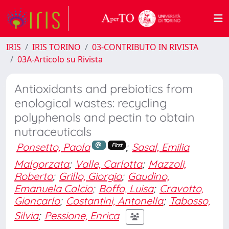
IRIS
IRIS TORINO
03-CONTRIBUTO IN RIVISTA
03A-Articolo su Rivista
Antioxidants and prebiotics from
enological wastes: recycling
polyphenols and pectin to obtain
nutraceuticals
Ponsetto, Paola
;
Sasal, Emilia
First
Malgorzata
;
Valle, Carlotta
;
Mazzoli,
Roberto
;
Grillo, Giorgio
;
Gaudino,
Emanuela Calcio
;
Boffa, Luisa
;
Cravotto,
Giancarlo
;
Costantini, Antonella
;
Tabasso,
Silvia
;
Pessione, Enrica