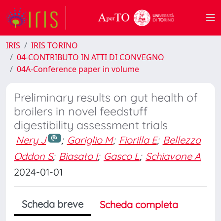
IRIS
IRIS TORINO
04-CONTRIBUTO IN ATTI DI CONVEGNO
04A-Conference paper in volume
Preliminary results on gut health of
broilers in novel feedstuff
digestibility assessment trials
Nery J
;
Gariglio M
;
Fiorilla E
;
Bellezza
Oddon S
;
Biasato I
;
Gasco L
;
Schiavone A
2024-01-01
Scheda breve
Scheda completa