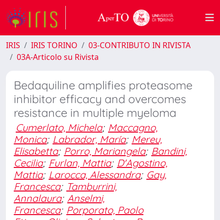
IRIS
IRIS TORINO
03-CONTRIBUTO IN RIVISTA
03A-Articolo su Rivista
Bedaquiline amplifies proteasome
inhibitor efficacy and overcomes
resistance in multiple myeloma
Cumerlato, Michela
;
Maccagno,
Monica
;
Labrador, María
;
Mereu,
Elisabetta
;
Porro, Mariangela
;
Bandini,
Cecilia
;
Furlan, Mattia
;
D'Agostino,
Mattia
;
Larocca, Alessandra
;
Gay,
Francesca
;
Tamburrini,
Annalaura
;
Anselmi,
Francesca
;
Porporato, Paolo