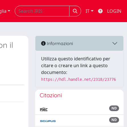
glia
IT
LOGIN
n il
Informazioni
Utilizza questo identificativo per
citare o creare un link a questo
documento:
https://hdl.handle.net/2318/23776
Citazioni
ND
ND