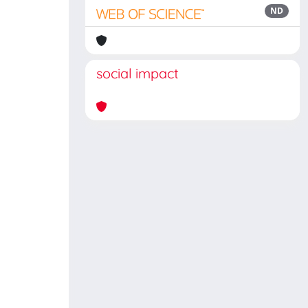
ND
social impact