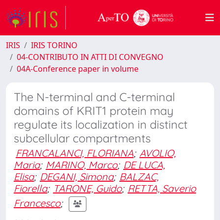
IRIS
IRIS TORINO
04-CONTRIBUTO IN ATTI DI CONVEGNO
04A-Conference paper in volume
The N-terminal and C-terminal
domains of KRIT1 protein may
regulate its localization in distinct
subcellular compartments
FRANCALANCI, FLORIANA
;
AVOLIO,
Maria
;
MARINO, Marco
;
DE LUCA,
Elisa
;
DEGANI, Simona
;
BALZAC,
Fiorella
;
TARONE, Guido
;
RETTA, Saverio
Francesco
;