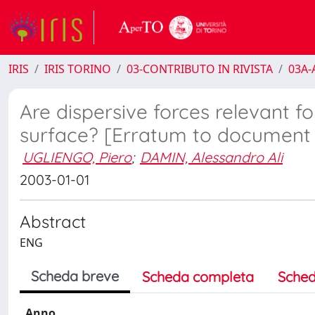
IRIS
IRIS TORINO
03-CONTRIBUTO IN RIVISTA
03A-A
Are dispersive forces relevant 
surface? [Erratum to document c
UGLIENGO, Piero
;
DAMIN, Alessandro Ali
2003-01-01
Abstract
ENG
Scheda breve
Scheda completa
Sched
Anno