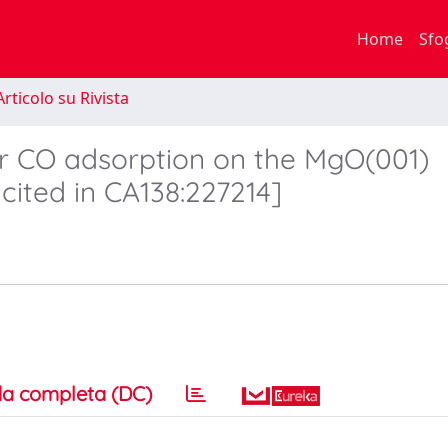
Home
Sfo
rticolo su Rivista
for CO adsorption on the MgO(001)
ited in CA138:227214]
a completa (DC)