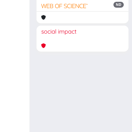
ND
social impact