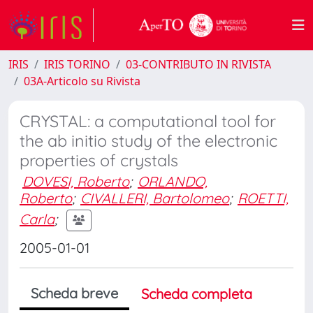
IRIS
IRIS TORINO
03-CONTRIBUTO IN RIVISTA
03A-Articolo su Rivista
CRYSTAL: a computational tool for
the ab initio study of the electronic
properties of crystals
DOVESI, Roberto
;
ORLANDO,
Roberto
;
CIVALLERI, Bartolomeo
;
ROETTI,
Carla
;
2005-01-01
Scheda breve
Scheda completa