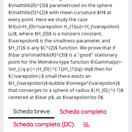
$\mathbb{R}^{3}$ parametrized on the sphere
$\mathbb{S}^{2}$ with mean curvature $H$ at
every point. Here we study the case
$H(u)=H_{0}+\varepsilon H_{1}(u)=:H_{\varepsilon}
(u)$, where $H_{0}$ is a nonzero constant,
$\varepsilon$ is the smallness parameter, and
$H_{1}$ is any $C^{2}$ function. We prove that if
$\bar p\in\mathbb{R}^{3}$ is a "good" stationary
point for the Melnikov-type function $\Gamma(p)=-
\int_{|q-p|<|H_{0}|^{-1}}H_{1}(q)~dq$ then for
$|\varepsilon|$ small there exists an
$H_{\varepsilon}$-bubble $\omega^{\varepsilon}$
that converges to a sphere of radius $|H_{0}|^{-1}$
centered at $\bar p$, as $\varepsilon\to 0$.
Scheda breve
Scheda completa
Scheda completa (DC)