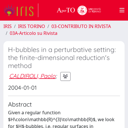
IRIS
IRIS TORINO
03-CONTRIBUTO IN RIVISTA
03A-Articolo su Rivista
H-bubbles in a perturbative setting:
the finite-dimensional reduction's
method
CALDIROLI, Paolo
;
2004-01-01
Abstract
Given a regular function
$H\colon\mathbb{R}^{3}\to\mathbb{R}$, we look
for $H$-bubbles, i.e, regular surfaces in