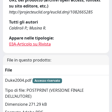
URL del prodotto (archivi open access, fulltext
su sito editore, etc.)
http://projecteuclid.org/euclid.dmj/1082665285
Tutti gli autori
Caldiroli P.; Musina R.
Appare nelle tipologie:
03A-Articolo su Rivista
File in questo prodotto:
File
Duke2004.pdf
Accesso riservato
Tipo di file: POSTPRINT (VERSIONE FINALE
DELL’AUTORE)
Dimensione 271.29 kB