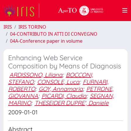
IRIS
IRIS TORINO
04-CONTRIBUTO IN ATTI DI CONVEGNO
04A-Conference paper in volume
Enhancing Web Service
Composition by Means of Diagnosis
ARDISSONO, Liliana
;
BOCCONI,
STEFANO
;
CONSOLE, Luca
;
FURNARI,
ROBERTO
;
GOY, Annamaria
;
PETRONE,
GIOVANNA
;
PICARDI, Claudia
;
SEGNAN,
MARINO
;
THESEIDER DUPRE', Daniele
2009-01-01
Abstract