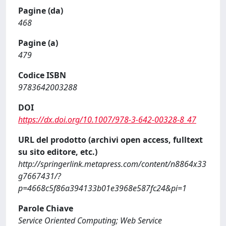
Pagine (da)
468
Pagine (a)
479
Codice ISBN
9783642003288
DOI
https://dx.doi.org/10.1007/978-3-642-00328-8_47
URL del prodotto (archivi open access, fulltext
su sito editore, etc.)
http://springerlink.metapress.com/content/n8864x33
g7667431/?
p=4668c5f86a394133b01e3968e587fc24&pi=1
Parole Chiave
Service Oriented Computing; Web Service