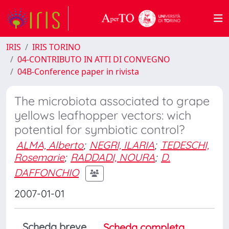
IRIS
IRIS TORINO
04-CONTRIBUTO IN ATTI DI CONVEGNO
04B-Conference paper in rivista
The microbiota associated to grape
yellows leafhopper vectors: wich
potential for symbiotic control?
ALMA, Alberto
;
NEGRI, ILARIA
;
TEDESCHI,
Rosemarie
;
RADDADI, NOURA
;
D.
DAFFONCHIO
2007-01-01
Scheda breve
Scheda completa